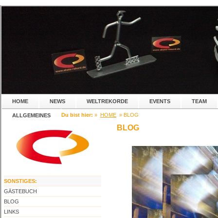
HOME
NEWS
WELTREKORDE
EVENTS
TEAM
Du bist hier:
»
HOME
» BLOG
ALLGEMEINES
BLOG
SONSTIGES:
GÄSTEBUCH
BLOG
LINKS