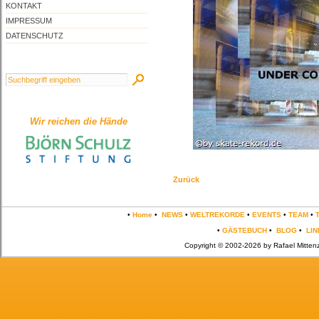
KONTAKT
IMPRESSUM
DATENSCHUTZ
Wir reichen die Hände
Zurück
•
Home
•
NEWS
•
WELTREKORDE
•
EVENTS
•
TEAM
•
•
GÄSTEBUCH
•
BLOG
•
LIN
Copyright © 2002-2026 by Rafael Mittenz