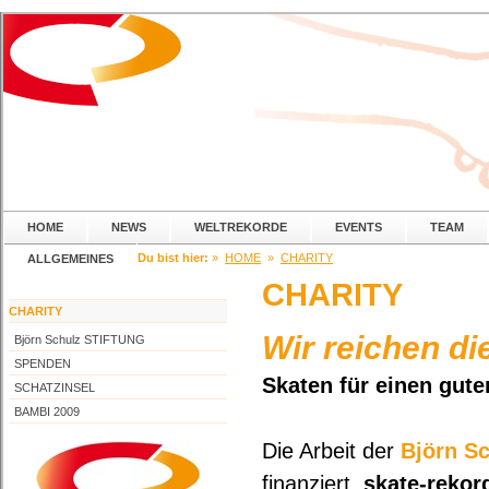
HOME
NEWS
WELTREKORDE
EVENTS
TEAM
Du bist hier:
»
HOME
»
CHARITY
ALLGEMEINES
CHARITY
CHARITY
Wir reichen d
Björn Schulz STIFTUNG
SPENDEN
Skaten für einen gut
SCHATZINSEL
BAMBI 2009
Die Arbeit der
Björn S
finanziert.
skate-rekor