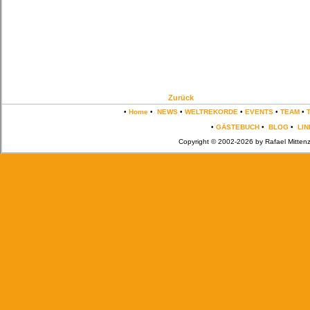
Zurück
•
Home
•
NEWS
•
WELTREKORDE
•
EVENTS
•
TEAM
•
•
GÄSTEBUCH
•
BLOG
•
LIN
Copyright © 2002-2026 by Rafael Mittenz