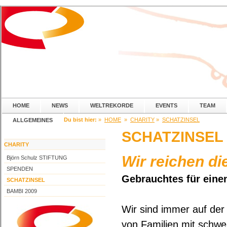
HOME
NEWS
WELTREKORDE
EVENTS
TEAM
Du bist hier:
»
HOME
»
CHARITY
»
SCHATZINSEL
ALLGEMEINES
SCHATZINSEL
CHARITY
Wir reichen d
Björn Schulz STIFTUNG
SPENDEN
Gebrauchtes für eine
SCHATZINSEL
BAMBI 2009
Wir sind immer auf der 
von Familien mit schwe