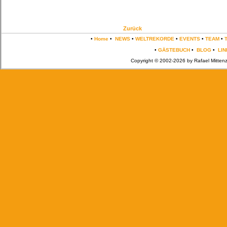
Zurück
•
Home
•
NEWS
•
WELTREKORDE
•
EVENTS
•
TEAM
•
•
GÄSTEBUCH
•
BLOG
•
LIN
Copyright © 2002-2026 by Rafael Mittenz