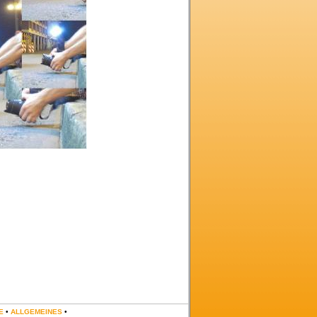
E
•
ALLGEMEINES
•