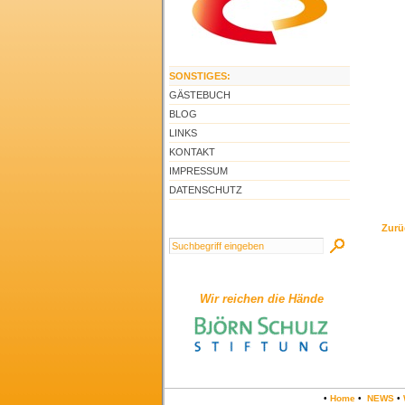
SONSTIGES:
GÄSTEBUCH
BLOG
LINKS
KONTAKT
IMPRESSUM
DATENSCHUTZ
Zurü
Wir reichen die Hände
•
Home
•
NEWS
•