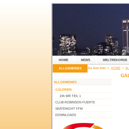
HOME
NEWS
WELTREKORDE
Du bist hier:
»
HOME
»
A
ALLGEMEINES
GA
ALLGEMEINES
GALERIEN
24h WR TEIL 1
CLUB ROBINSON FUERTE
SKATENIGHT FFM
DOWNLOADS