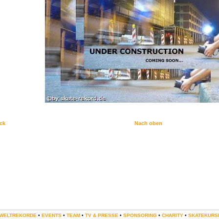
ck
Nach oben
WELTREKORDE
•
EVENTS
•
TEAM
•
TV & PRESSE
•
SPONSORING
•
CHARITY
•
SKATEKURS