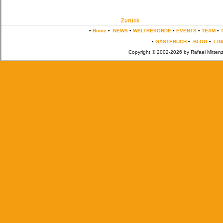
Zurück
•
Home
•
NEWS
•
WELTREKORDE
•
EVENTS
•
TEAM
•
•
GÄSTEBUCH
•
BLOG
•
LIN
Copyright © 2002-2026 by Rafael Mittenz