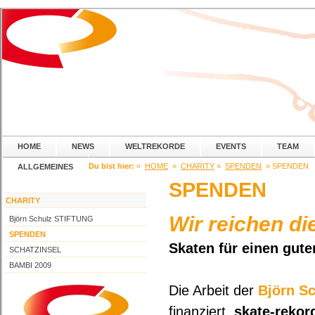
HOME
NEWS
WELTREKORDE
EVENTS
TEAM
Du bist hier:
»
HOME
»
CHARITY
»
SPENDEN
» SPENDEN
ALLGEMEINES
SPENDEN
CHARITY
Wir reichen d
Björn Schulz STIFTUNG
SPENDEN
Skaten für einen gut
SCHATZINSEL
BAMBI 2009
Die Arbeit der
Björn S
finanziert.
skate-rekor